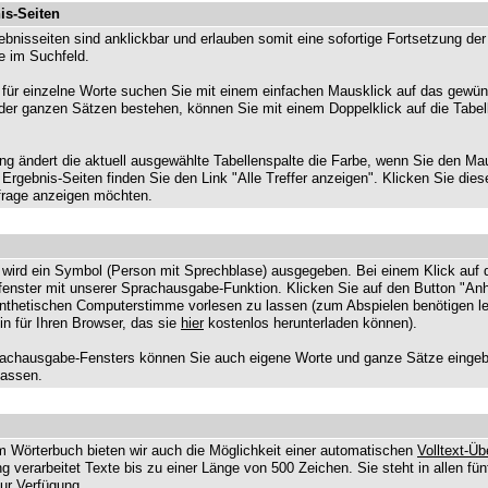
is-Seiten
gebnisseiten sind anklickbar und erlauben somit eine sofortige Fortsetzung d
e im Suchfeld.
für einzelne Worte suchen Sie mit einem einfachen Mausklick auf das gewüns
er ganzen Sätzen bestehen, können Sie mit einem Doppelklick auf die Tabel
ng ändert die aktuell ausgewählte Tabellenspalte die Farbe, wenn Sie den Ma
Ergebnis-Seiten finden Sie den Link "Alle Treffer anzeigen". Klicken Sie die
nfrage anzeigen möchten.
n wird ein Symbol (Person mit Sprechblase) ausgegeben. Bei einem Klick auf 
fenster mit unserer Sprachausgabe-Funktion. Klicken Sie auf den Button "Anh
nthetischen Computerstimme vorlesen zu lassen (zum Abspielen benötigen le
n für Ihren Browser, das sie
hier
kostenlos herunterladen können).
rachausgabe-Fensters können Sie auch eigene Worte und ganze Sätze eingeb
lassen.
 Wörterbuch bieten wir auch die Möglichkeit einer automatischen
Volltext-Ü
 verarbeitet Texte bis zu einer Länge von 500 Zeichen. Sie steht in allen fün
ur Verfügung.