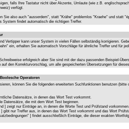
gen, falls Ihre Tastatur nicht über Akzente, Umlaute (wie z.B. englischsprach
hweiz) verfügt.
n Sie also auch "ausserdem", statt "Krähe" problemlos "Kraehe" und statt "é
 System findet automatisch die richtigen Treffer.
ur
und Vertipper kann unser System in vielen Fällen selbständig korrigieren. Geb
ahn" ein, erhalten Sie automatisch Vorschläge für ähnliche Treffer und für jed
 Schreibweise erfolgreich aber Sie sind mit der dazu passenden Beispiel-Übers
ch auf den Korrekturvorschlag, um alle gespeicherten Übersetzungen für diese
 Boolesche Operatoren
sieren, können Sie die folgenden erweiterten Suchfunktionen benutzen (bitt
sämtliche Datensätze, in denen das Wort Test vorkommt.
 alle Datensätze, die mit dem Wort Test beginnen.
nd ] zeigt nur Einträge an, in denen die Worte Test und Prüfstand vorkommen
d ] gibt nur Treffer aus, in denen das Wort Test vorkommt und das Wort Prüfst
nsatzbedingungen" ] findet ausschließlich Einträge, die dieser exakten Wortfo