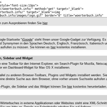
on zum Ausprobieren finden Sie
hier
.
ogle-Startseite "
iGoogle
" steht Ihnen unser Google-Gadget zur Verfügung. Es
d Synonymen in den Sprachen Deutsch, Englisch, Französisch, Italienisch 
o aufrufen zu müssen. Sie können es
hier
kostenlos installieren.
n, Sidebar und Widget
ine Toolbar für den Internet Explorer, ein Search-Plugin für Mozilla, Netscap
er ein Dashboard-Widget für Max OS X installieren.
allel zu anderen Browser-Toolbars, Plugins und Widgets installiert werden. S
t eine direkte Suche aus dem Browser, ohne vorher unsere Suchseite aufrufen
h-Plugin, die Sidebar und das Widget können Sie
hier
kostenlos herunterladen.
 Wörterbuches in externe Applikationen oder Websites steht eine XML-Schnitts
Sie uns bitte an, Details zur Schnittstelle erhalten Sie
auf Anfrage
.