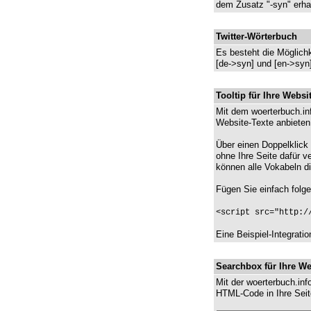
dem Zusatz "-syn" erh
Twitter-Wörterbuch
Es besteht die Möglichk
[de->syn] und [en->syn]
Tooltip für Ihre Websi
Mit dem woerterbuch.inf
Website-Texte anbieten
Über einen Doppelklick a
ohne Ihre Seite dafür 
können alle Vokabeln di
Fügen Sie einfach fol
<script src="http:/
Eine Beispiel-Integrati
Searchbox für Ihre We
Mit der woerterbuch.in
HTML-Code in Ihre Seit