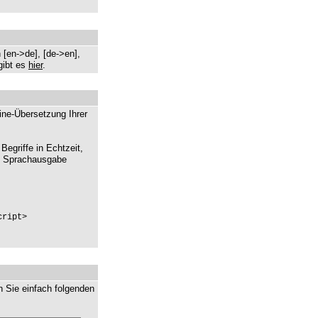
 [en->de], [de->en],
gibt es
hier
.
ine-Übersetzung Ihrer
Begriffe in Echtzeit,
te Sprachausgabe
cript>
n Sie einfach folgenden