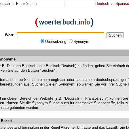
↔
↔
eutsch
Französisch
Deutsch
Spanisc
Wort:
Übersetzung
Synonym
Synonyme
.B. Deutsch-Englisch oder Englisch-Deutsch) zu finden, geben Sie einfach 
icken Sie auf den Button "Suchen".
omatisch, ob Sie nach einem englisch- oder nach einem deutschsprachigen 
bersetzungen aus. Suchen Sie ein Synonym, so wählen Sie vor Ihrer Suche b
↔
 im oberen Bereich der Website (z.B. "Deutsch
Französisch") können Sie 
n. Nutzen Sie die Synonym-Suche auch für alternative Suchbegriffe, falls zu
nisse gefunden wurden.
 Eszett
atenbestand beinhalten in der Regel Akzente, Umlaute und das Eszett. Sie kö