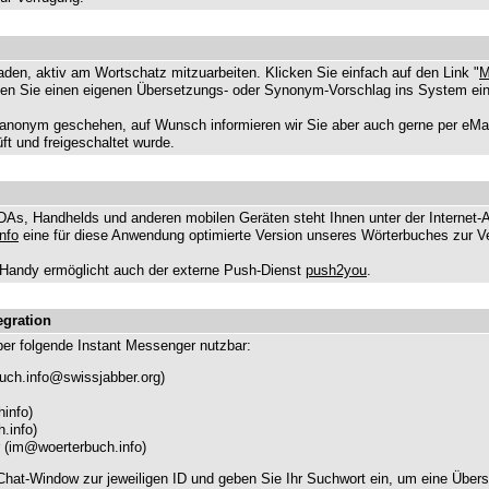
laden, aktiv am Wortschatz mitzuarbeiten. Klicken Sie einfach auf den Link "
M
gen Sie einen eigenen Übersetzungs- oder Synonym-Vorschlag ins System ein
nonym geschehen, auf Wunsch informieren wir Sie aber auch gerne per eMail
t und freigeschaltet wurde.
DAs, Handhelds und anderen mobilen Geräten steht Ihnen unter der Internet-
nfo
eine für diese Anwendung optimierte Version unseres Wörterbuches zur V
Handy ermöglicht auch der externe Push-Dienst
push2you
.
egration
ber folgende Instant Messenger nutzbar:
uch.info@swissjabber.org
)
info)
.info)
(
im@woerterbuch.info
)
 Chat-Window zur jeweiligen ID und geben Sie Ihr Suchwort ein, um eine Über