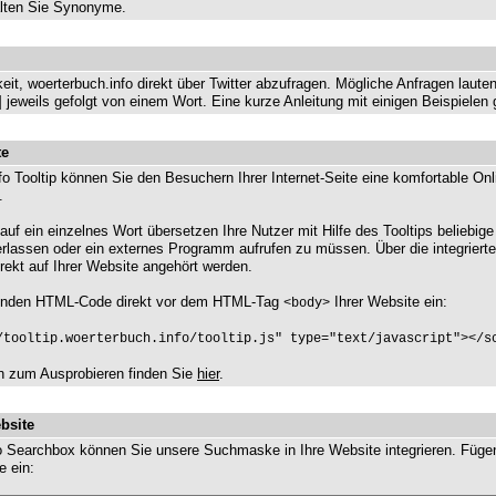
alten Sie Synonyme.
eit, woerterbuch.info direkt über Twitter abzufragen. Mögliche Anfragen lauten
 jeweils gefolgt von einem Wort. Eine kurze Anleitung mit einigen Beispielen 
te
o Tooltip können Sie den Besuchern Ihrer Internet-Seite eine komfortable Onl
.
uf ein einzelnes Wort übersetzen Ihre Nutzer mit Hilfe des Tooltips beliebige 
verlassen oder ein externes Programm aufrufen zu müssen. Über die integrier
rekt auf Ihrer Website angehört werden.
genden HTML-Code direkt vor dem HTML-Tag
Ihrer Website ein:
<body>
/tooltip.woerterbuch.info/tooltip.js" type="text/javascript"></s
on zum Ausprobieren finden Sie
hier
.
bsite
fo Searchbox können Sie unsere Suchmaske in Ihre Website integrieren. Füge
e ein: