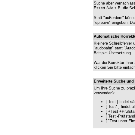
Suche aber vernachlässi
Eszett (wie z.B. die Sc
Statt "außerdem" könne
"epreuve" eingeben. Das
Automatische Korrekt
Kleinere Schreibfehler 
"audobahn" statt "Autob
Beispiel-Übersetzung.
War die Korrektur Ihrer
klicken Sie bitte einfa
Erweiterte Suche und
Um Ihre Suche zu präzi
verwenden):
[ Test ] findet 
[ Test* ] findet
[ +Test +Prüfsta
[ Test -Prüfstan
[ "Test unter Ei