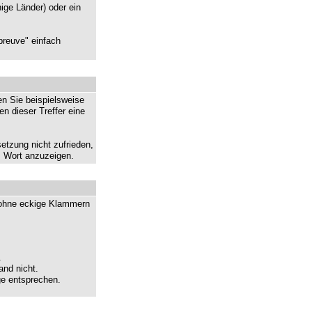
ige Länder) oder ein
preuve" einfach
en Sie beispielsweise
en dieser Treffer eine
etzung nicht zufrieden,
s Wort anzuzeigen.
e ohne eckige Klammern
.
and nicht.
lge entsprechen.