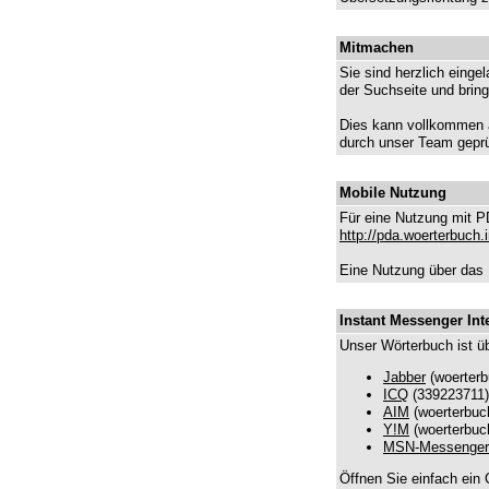
Mitmachen
Sie sind herzlich einge
der Suchseite und brin
Dies kann vollkommen a
durch unser Team geprüf
Mobile Nutzung
Für eine Nutzung mit P
http://pda.woerterbuch.i
Eine Nutzung über das 
Instant Messenger Int
Unser Wörterbuch ist ü
Jabber
(
woerterb
ICQ
(339223711)
AIM
(woerterbuch
Y!M
(woerterbuch
MSN-Messenger
Öffnen Sie einfach ein