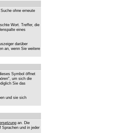
er Suche ohne erneute
chte Wort. Treffer, die
lenspalte eines
uszeiger darüber
sen an, wenn Sie weitere
dieses Symbol öffnet
ören", um sich die
diglich Sie das
en und sie sich
bersetzung
an. Die
f Sprachen und in jeder