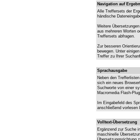
Navigation auf Ergebn
Alle Treffersets der Er
händische Dateneingab
Weitere Übersetzungen 
aus mehreren Worten od
Treffersets abfragen.
Zur besseren Orientieru
bewegen. Unter einigen 
Treffer zu Ihrer Sucha
Sprachausgabe
Neben den Trefferliste
sich ein neues Browser
Suchworte von einer sy
Macromedia Flash-Plugi
Im Eingabefeld des Sp
anschließend vorlesen 
Volltext-Übersetzung
Ergänzend zur Suche im
maschinelle Übersetzung
Übersetzungsrichtung z