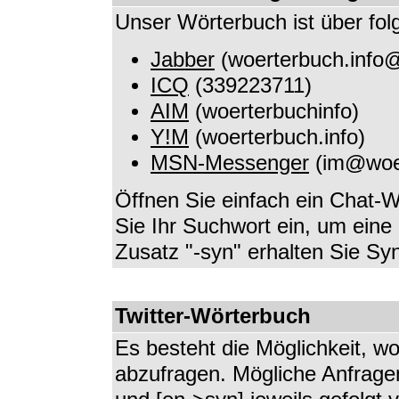
Unser Wörterbuch ist über fol
Jabber
(
woerterbuch.info
ICQ
(339223711)
AIM
(woerterbuchinfo)
Y!M
(woerterbuch.info)
MSN-Messenger
(
im@woer
Öffnen Sie einfach ein Chat-W
Sie Ihr Suchwort ein, um ein
Zusatz "-syn" erhalten Sie S
Twitter-Wörterbuch
Es besteht die Möglichkeit, wo
abzufragen. Mögliche Anfragen